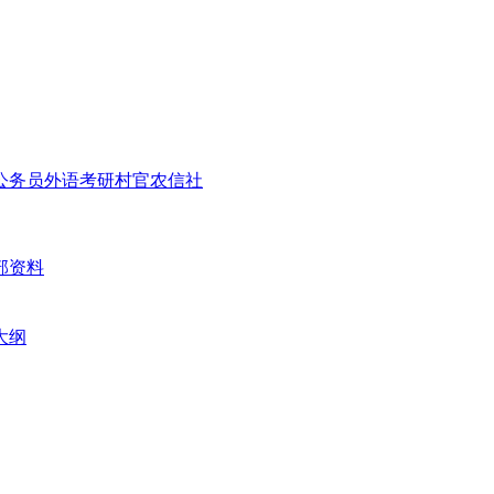
公务员
外语
考研
村官
农信社
部资料
大纲