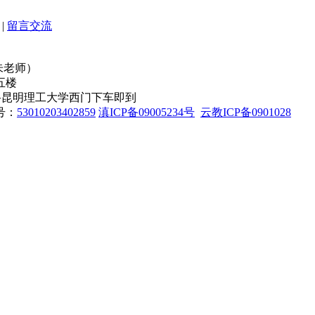
|
留言交流
8（朱老师）
五楼
设路昆明理工大学西门下车即到
号：
53010203402859
滇ICP备09005234号
云教ICP备0901028